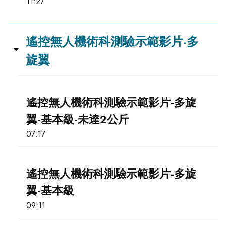
11:27
遙控無人機術科測驗示範影片-多
Collapse
旋翼
遙控無人機術科測驗示範影片-多旋
翼-基本級-未達2公斤
07:17
遙控無人機術科測驗示範影片-多旋
翼-基本級
09:11