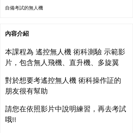
自備考試的無人機
內容介紹
本課程為 遙控無人機 術科測驗 示範影
片，包含無人飛機、直升機、多旋翼
對於想要考遙控無人機 術科操作証的
朋友很有幫助
請您在依照影片中說明練習，再去考試
哦!!