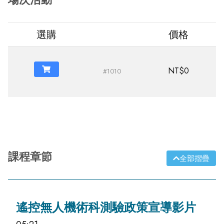
選購
價格
NT$0
#1010
課程章節
全部摺疊
遙控無人機術科測驗政策宣導影片