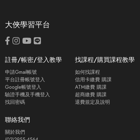
大俠學習平台
註冊/帳密/登入教學
找課程/購買課程教學
申請Gmail帳號
如何找課程
平台註冊帳號登入
信用卡繳費 購課
Google帳號登入
ATM繳費 購課
驗證手機及手機登入
超商繳費 購課
找回密碼
退費規定及說明
聯絡我們
關於我們
(02)2955-4564