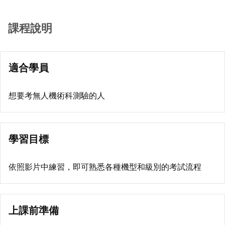
課程說明
適合學員
想要考無人機術科測驗的人
學習目標
依照影片中練習，即可熟悉各種機型和級別的考試流程
上課前準備