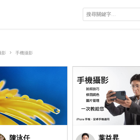
攝影
手機攝影
陳泳任
葉益昇