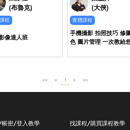
(布魯克)
(大俠)
課程
實體課程
手機攝影 拍照技巧 修
影像達人班
色 圖片管理 一次教給
<<
<
1
>
>>
/帳密/登入教學
找課程/購買課程教學