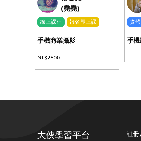
(堯堯)
線上課程
報名即上課
實體
手機商業攝影
手機
NT$2600
大俠學習平台
註冊