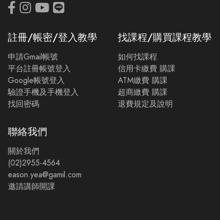
註冊/帳密/登入教學
找課程/購買課程教學
申請Gmail帳號
如何找課程
平台註冊帳號登入
信用卡繳費 購課
Google帳號登入
ATM繳費 購課
驗證手機及手機登入
超商繳費 購課
找回密碼
退費規定及說明
聯絡我們
關於我們
(02)2955-4564
eason.yea@gamil.com
邀請講師開課