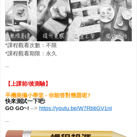
*課程觀看次數：不限
*
課程觀看期限：
永久
---
【上課前/後測驗】
手機商攝小學堂 - 你能答對幾題呢?
快來測試一下吧! 
GO GO~! 
--> 
https://youtu.be/W7RbtiGV1nI
---