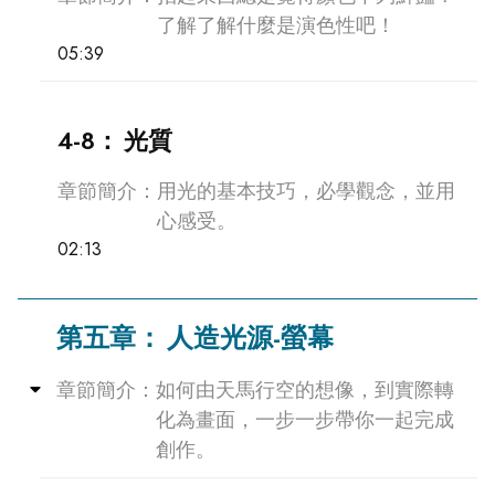
了解了解什麼是演色性吧！
05:39
4-8：
光質
章節簡介：
用光的基本技巧，必學觀念，並用
心感受。
02:13
第五章：
人造光源-螢幕
Collapse
章節簡介：
如何由天馬行空的想像，到實際轉
化為畫面，一步一步帶你一起完成
創作。