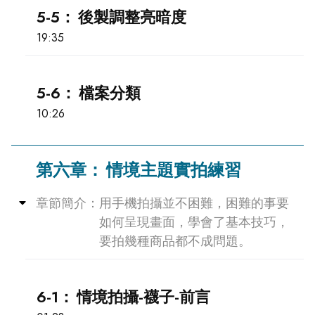
5-5：
後製調整亮暗度
19:35
5-6：
檔案分類
10:26
第六章：
情境主題實拍練習
Collapse
章節簡介：
用手機拍攝並不困難，困難的事要
如何呈現畫面，學會了基本技巧，
要拍幾種商品都不成問題。
6-1：
情境拍攝-襪子-前言