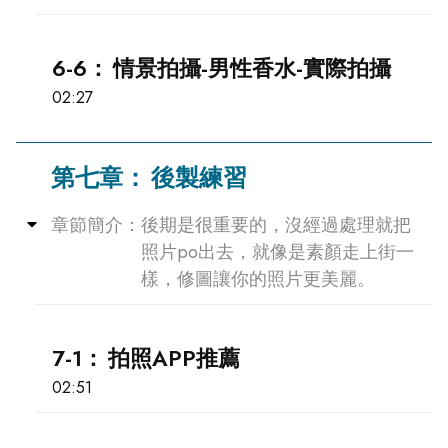
6-6：
情景拍攝-男性香水-實際拍攝
02:27
第七章：
後製練習
Collapse
章節簡介：
後期是很重要的，沒經過處理就把
照片po出去，就像是素顏走上街一
樣，修圖讓你的照片更美麗。
7-1：
拍照APP推薦
02:51