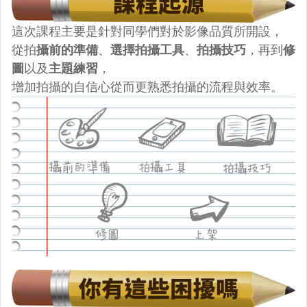
這次課程主要是針對同學們對於影像品質所開設，
從拍
攝前的準備
、
選擇拍攝工具
、
拍攝技巧
，再到
修
圖
以及
主題練習
，
增加拍攝的自信心從而更熟悉拍攝的流程與效率。