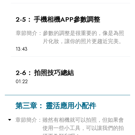
2-5：
手機相機APP參數調整
章節簡介：
參數的調整是很重要的，像是為照
片化妝，讓你的照片更趨近完美。
13:43
2-6：
拍照技巧總結
01:22
第三章：
靈活應用小配件
Collapse
章節簡介：
雖然有相機就可以拍照，但如果會
使用一些小工具，可以讓我們的拍