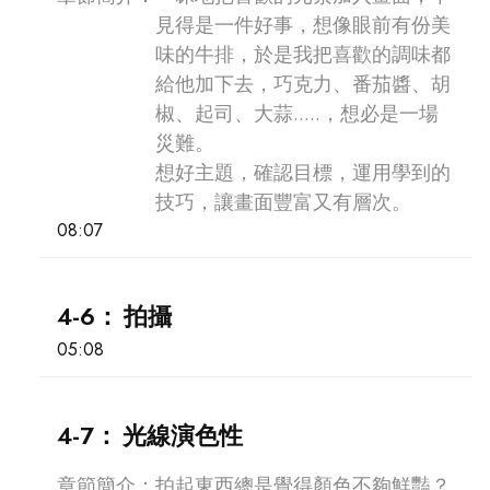
見得是一件好事，想像眼前有份美
味的牛排，於是我把喜歡的調味都
給他加下去，巧克力、番茄醬、胡
椒、起司、大蒜.....，想必是一場
災難。
想好主題，確認目標，運用學到的
技巧，讓畫面豐富又有層次。
08:07
4-6：
拍攝
05:08
4-7：
光線演色性
章節簡介：
拍起東西總是覺得顏色不夠鮮豔？