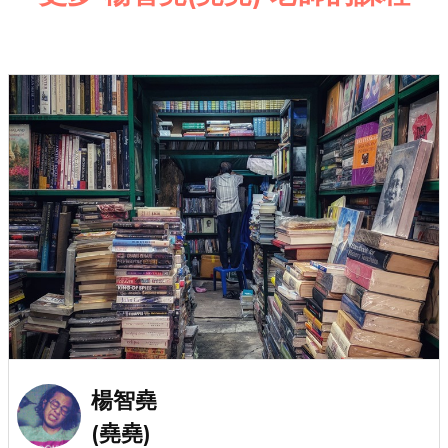
楊智堯
(堯堯)