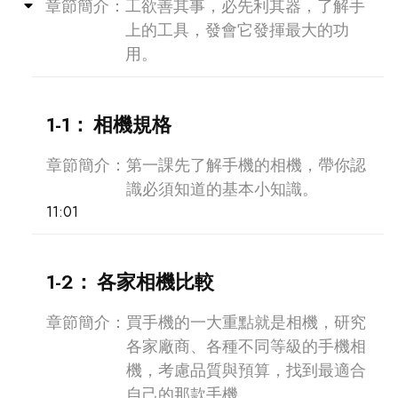
Collapse
章節簡介：
工欲善其事，必先利其器，了解手
上的工具，發會它發揮最大的功
用。
1-1：
相機規格
章節簡介：
第一課先了解手機的相機，帶你認
識必須知道的基本小知識。
11:01
1-2：
各家相機比較
章節簡介：
買手機的一大重點就是相機，研究
各家廠商、各種不同等級的手機相
機，考慮品質與預算，找到最適合
自己的那款手機。