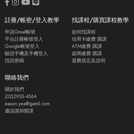
註冊/帳密/登入教學
找課程/購買課程教學
申請Gmail帳號
如何找課程
平台註冊帳號登入
信用卡繳費 購課
Google帳號登入
ATM繳費 購課
驗證手機及手機登入
超商繳費 購課
找回密碼
退費規定及說明
聯絡我們
關於我們
(02)2955-4564
eason.yea@gamil.com
邀請講師開課