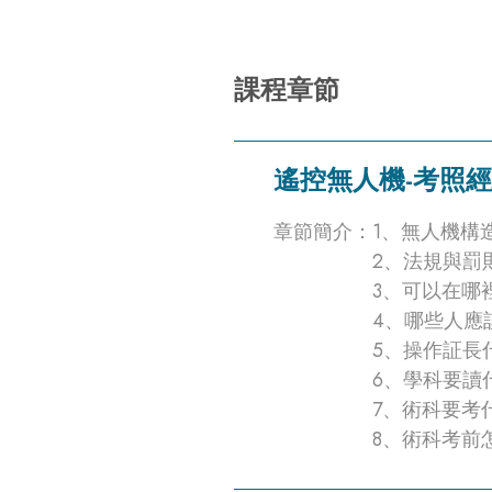
課程章節
遙控無人機-考照
章節簡介：
1、無人機構
2、法規與罰
3、可以在哪
4、哪些人應
5、操作証長
6、學科要讀
7、術科要考
8、術科考前