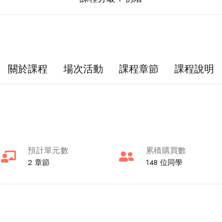
關於課程
場次活動
課程章節
課程說明
預計單元數
累積購買數
2 章節
148 位同學