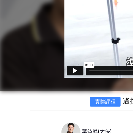
遙
實體課程
葉益昇(大俠)