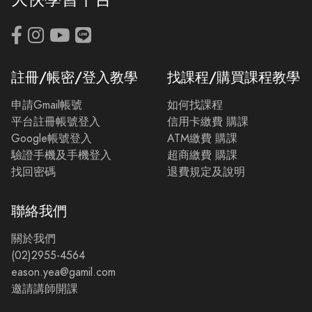
註冊/帳密/登入教學
找課程/購買課程教學
申請Gmail帳號
如何找課程
平台註冊帳號登入
信用卡繳費 購課
Google帳號登入
ATM繳費 購課
驗證手機及手機登入
超商繳費 購課
找回密碼
退費規定及說明
聯絡我們
關於我們
(02)2955-4564
eason.yea@gamil.com
邀請講師開課