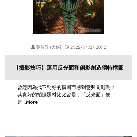
葉益昇 (大俠)
2022/04/27 20:12
【攝影技巧】運用反光面和倒影創造獨特構圖
曾經因為找不到好的構圖而感到意興闌珊嗎？
其實好的拍攝題材比比皆是，「反光面」便
是...More