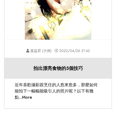
葉益昇 (大俠)
2022/04/26 21:42
拍出漂亮食物的5個技巧
近年喜歡攝影跟烹任的人愈來愈多，那麼如何
能拍下一幅幅能吸引人的照片呢？以下有幾
點...More