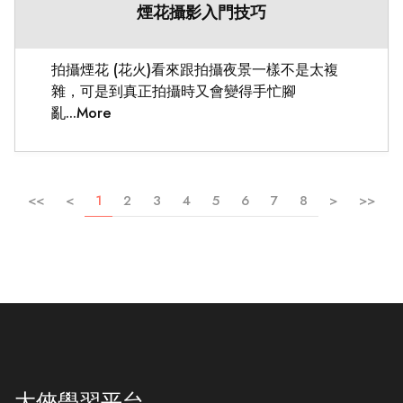
煙花攝影入門技巧
拍攝煙花 (花火)看來跟拍攝夜景一樣不是太複
雜，可是到真正拍攝時又會變得手忙腳
亂...More
<<
<
1
2
3
4
5
6
7
8
>
>>
大俠學習平台