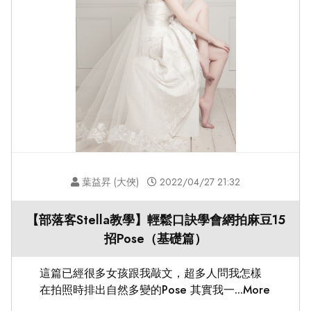
葉益昇 (大俠)
2022/04/27 21:32
【部落客Stella教學】輕鬆口訣學會網拍麻豆15
招Pose（基礎篇）
這篇已經很多女孩跟我敲文，超多人問我怎樣
在拍照時排出自然多變的Pose 其實我一...More