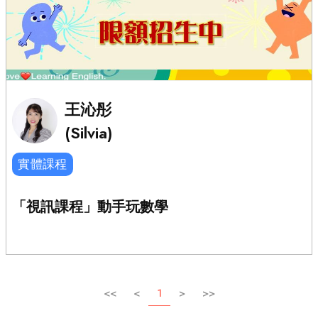
王沁彤
(Silvia)
實體課程
「視訊課程」動手玩數學
<<
<
1
>
>>