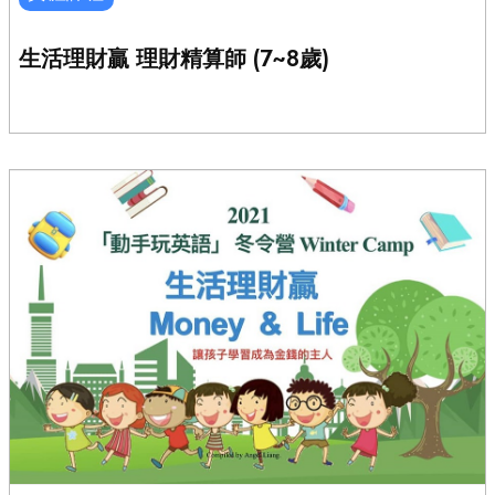
生活理財贏 理財精算師 (7~8歲)