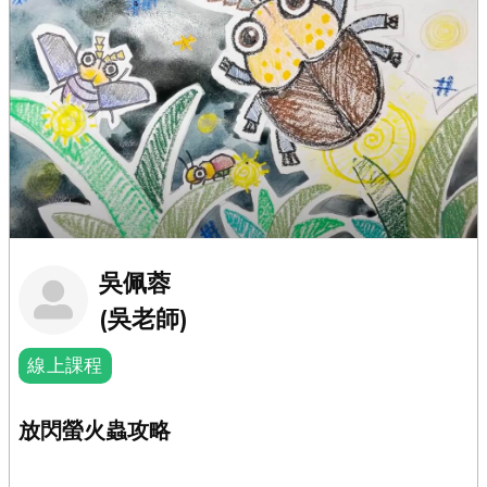
吳佩蓉
(吳老師)
線上課程
放閃螢火蟲攻略