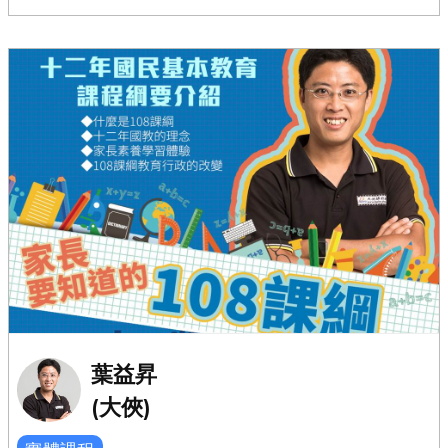
葉益昇
(大俠)