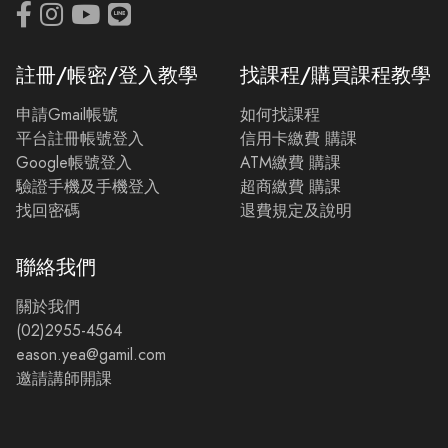
註冊/帳密/登入教學
找課程/購買課程教學
申請Gmail帳號
如何找課程
平台註冊帳號登入
信用卡繳費 購課
Google帳號登入
ATM繳費 購課
驗證手機及手機登入
超商繳費 購課
找回密碼
退費規定及說明
聯絡我們
關於我們
(02)2955-4564
eason.yea@gamil.com
邀請講師開課